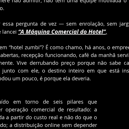
fere não admitir, não tem uma equipe motivada o su
o.
r essa pergunta de vez — sem enrolação, sem jargã
“A Máquina Comercial do Hotel”
 lancei 
.
r em “hotel zumbi”? É como chamo, há anos, o empre
 abertas, recepção funcionando, café da manhã servi
mente. Vive derrubando preço porque não sabe calc
, junto com ele, o destino inteiro em que está ins
odou um pouco, é porque ela deveria.
uído em torno de seis pilares que 
r operação comercial de resultado: a 
ada a partir do custo real e não do que o 
do; a distribuição online sem depender 