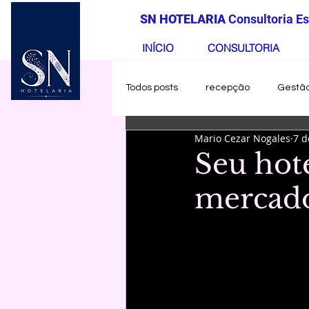
SN HOTELARIA
Consultoria E
INÍCIO
CONSULTORIA
Todos posts
recepção
Gestã
Mario Cezar Nogales
7 d
Revenue Management
Tecn
Seu hot
mercad
Estratégias
Mercado
Q
Opinião
Lançamento
B