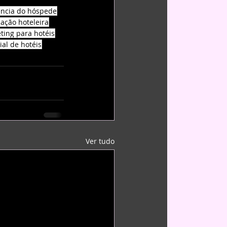
ência do hóspede
cação hoteleira
ing para hotéis
al de hotéis
Ver tudo