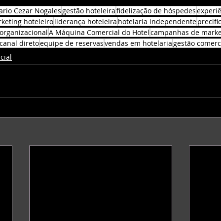
rio Cezar Nogales
gestão hoteleira
fidelização de hóspedes
experi
keting hoteleiro
liderança hoteleira
hotelaria independente
precifi
 organizacional
A Máquina Comercial do Hotel
campanhas de market
canal direto
equipe de reservas
vendas em hotelaria
gestão comerci
cial