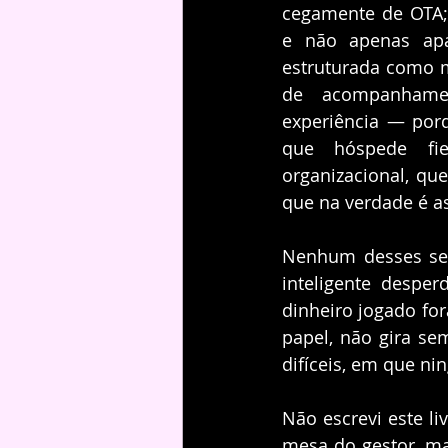
cegamente de OTA;
e não apenas apa
estruturada como mo
de acompanhamen
experiência — por
que hóspede fie
organizacional, qu
que na verdade é as
Nenhum desses seis
inteligente despe
dinheiro jogado fo
papel, não gira se
difíceis, em que n
Não escrevi este liv
mesa do gestor, ma