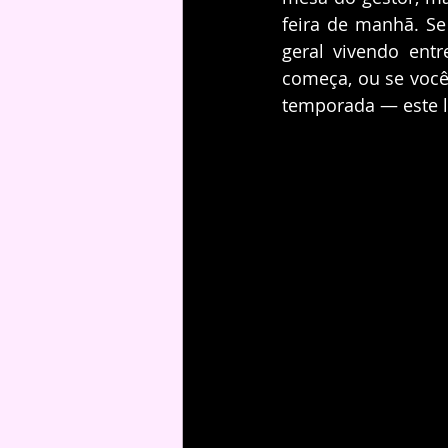
feira de manhã. Se
geral vivendo ent
começa, ou se você
temporada — este li