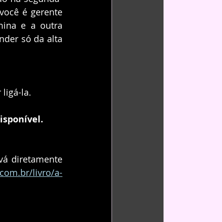
você é gerente 
ina e a outra 
er só da alta 
ligá-la.
isponível. 
vá diretamente 
com.br/livro/a-