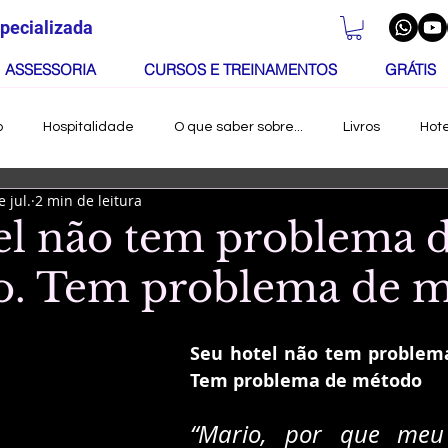
specializada
ASSESSORIA
CURSOS E TREINAMENTOS
GRÁTIS
o
Hospitalidade
O que saber sobre...
Livros
Hote
e jul.
2 min de leitura
ologia
Carreira
Dicas de um consultori
Dicas de um 
el não tem problema 
o. Tem problema de 
ualidade
A&B
RH / DP
Curso
Normas e Regula
Seu hotel não tem problema
astidores
Novidade
Comercial
Tem problema de método
“Mario, por que meu 