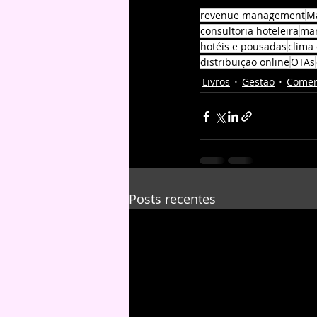
revenue management
Ma
consultoria hoteleira
mar
hotéis e pousadas
clima
distribuição online
OTAs
Livros
Gestão
Comer
Posts recentes