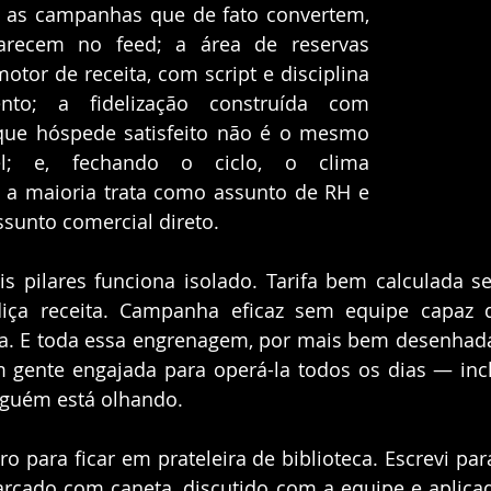
 as campanhas que de fato convertem, 
recem no feed; a área de reservas 
tor de receita, com script e disciplina 
to; a fidelização construída com 
que hóspede satisfeito não é o mesmo 
l; e, fechando o ciclo, o clima 
e a maioria trata como assunto de RH e 
sunto comercial direto.
 pilares funciona isolado. Tarifa bem calculada se
rdiça receita. Campanha eficaz sem equipe capaz d
ra. E toda essa engrenagem, por mais bem desenhada
m gente engajada para operá-la todos os dias — incl
inguém está olhando.
ro para ficar em prateleira de biblioteca. Escrevi par
rcado com caneta, discutido com a equipe e aplica