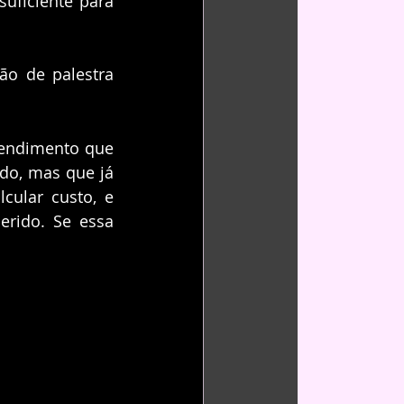
ficiente para 
o de palestra 
endimento que 
do, mas que já 
ular custo, e 
erido. Se essa 