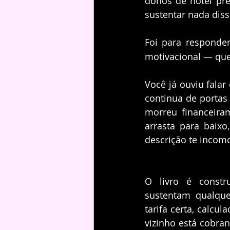
donos de hotel pre
sustentar nada diss
Foi para responde
motivacional — que
Você já ouviu fala
continua de portas
morreu financeira
arrasta para baixo
descrição te incom
O livro é constr
sustentam qualque
tarifa certa, calcul
vizinho está cobran