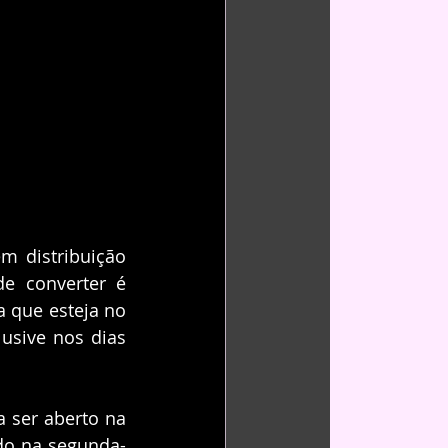
m distribuição 
e converter é 
 que esteja no 
usive nos dias 
a ser aberto na 
do na segunda-