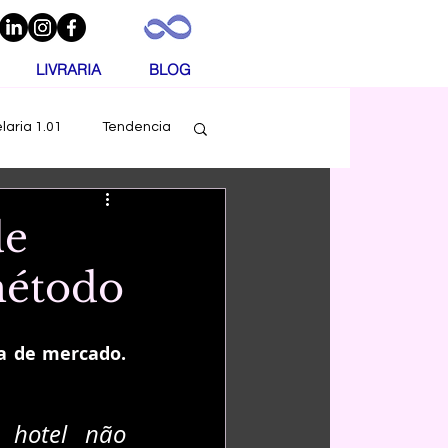
LIVRARIA
BLOG
laria 1.01
Tendencia
consultor
de
método
mentos
Noticias
 de mercado. 
hotel não 