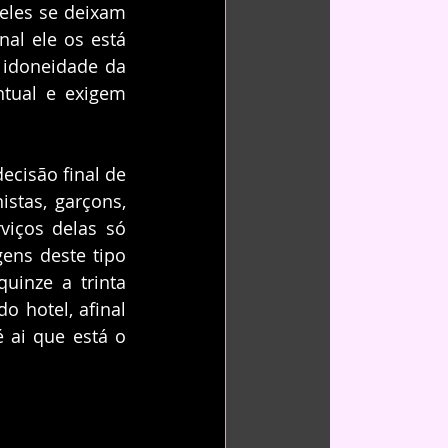
eles se deixam 
al ele os está 
 idoneidade da 
tual e exigem 
cisão final de 
stas, garçons, 
iços delas só 
ns deste tipo 
inze a trinta 
 hotel, afinal 
 ai que está o 