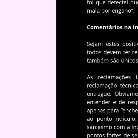
foi que detectei q
mala por engano”.
Comentários na i
Sejam estes posit
todos devem ter res
também são únicos 
As reclamações 
reclamação técnic
entregue. Obviame
entender e de res
apenas para “enche
ao ponto ridículo
sarcasmo com a int
pontos fortes de s