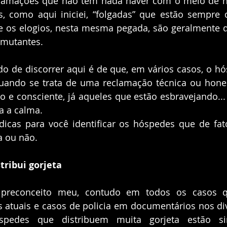
eclamações que não tem nada haver com o meio de 
, como aqui iniciei, “folgadas” que estão sempre q
 os elogios, nesta mesma pegada, são geralmente d
rmutantes.
do de discorrer aqui é de que, em vários casos, o h
quando se trata de uma reclamação técnica ou hones
o e consciente, já aqueles que estão esbravejando...
a a calma.
dicas para você identificar os hóspedes que de fa
a ou não.
tribui gorjeta
preconceito meu, contudo em todos os casos que
s atuais e casos de policia em documentários nos div
spedes que distribuem muita gorjeta estão sin