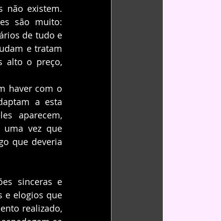
 não existem. 
s são muito: 
rios de tudo e 
udam e tratam 
alto o preço, 
m haver com o 
daptam a esta 
es aparecem, 
, uma vez que 
o que deveria 
s sinceras e 
e elogios que 
to realizado, 