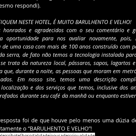
esmo respondi).
FIQUEM NESTE HOTEL, É MUITO BARULHENTO E VELHO!
s honrados e agradecidos com o seu comentário e go
a oportunidade para nos avaliar novamente, pois, 
 de uma casa com mais de 100 anos construído com pa
da serra, de fato não temos a tecnologia instalada par
se trata da natureza local, pássaros, sapos, lagartos 
iva que, durante a noite, as pessoas que moram em metróp
ados. Em nosso site, temos uma descrição compl
localização e dos serviços que temos, inclusive dos ani
rafados durante seu café da manhã ou enquanto estiver 
 resposta foi de que houve pelo menos uma dúzia d
atamente o “BARULHENTO E VELHO”!
eleiro
hotel
hospitalidade
pousadeiro
qualidade