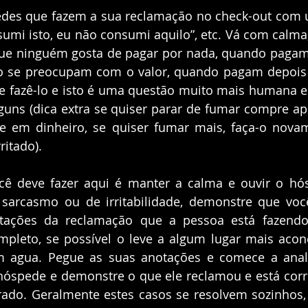
des que fazem a sua reclamação no check-out com um
umi isto, eu não consumi aquilo”, etc. Vá com calma
ue ninguém gosta de pagar por nada, quando pagam a
o se preocupam com o valor, quando pagam depois 
e fazê-lo e isto é uma questão muito mais humana e 
guns (dica extra se quiser parar de fumar compre a
e em dinheiro, se quiser fumar mais, faça-o novame
ritado).
cê deve fazer aqui é manter a calma e ouvir o hó
arcasmo ou de irritabilidade, demonstre que você 
otações da reclamação que a pessoa está fazendo
pleto, se possível o leve a algum lugar mais aconc
 agua. Pegue as suas anotações e comece a anal
hóspede e demonstre o que ele reclamou e está corre
rado. Geralmente estes casos se resolvem sozinhos,