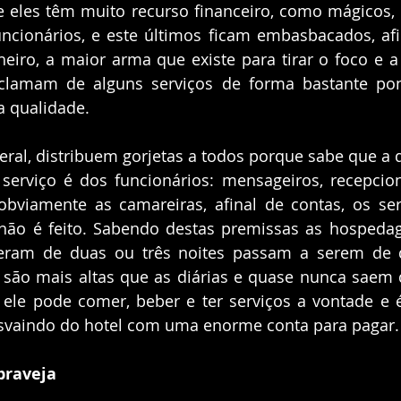
e eles têm muito recurso financeiro, como mágicos, 
ncionários, e este últimos ficam embasbacados, afin
iro, a maior arma que existe para tirar o foco e a
eclamam de alguns serviços de forma bastante pon
a qualidade.
ral, distribuem gorjetas a todos porque sabe que a de
serviço é dos funcionários: mensageiros, recepcioni
bviamente as camareiras, afinal de contas, os serv
ão é feito. Sabendo destas premissas as hospedage
ram de duas ou três noites passam a serem de qu
 são mais altas que as diárias e quase nunca saem do
 ele pode comer, beber e ter serviços a vontade e é
svaindo do hotel com uma enorme conta para pagar.
braveja