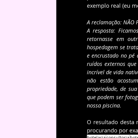
exemplo real (eu m
A reclamação: NÃO 
A resposta: Ficamo
retornasse em outr
hospedagem se trata
e encrustado no pé 
ruídos externos que 
incrível de vida nat
não estão acostum
propriedade, de sua 
que podem ser fotog
nossa piscina.
O resultado desta
procurando por ex
hotelaria
consultoria
hot