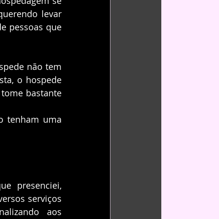
hospedagem se 
uerendo levar 
e pessoas que 
óspede não tem 
ta, o hospede 
 tome bastante 
to tenham uma 
 presenciei, 
ersos serviços 
alizando aos 