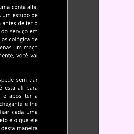
a conta alta, 
, um estudo de 
ntes de ter o 
do serviço em 
psicológica de 
penas um maço 
nte, você vai 
spede sem dar 
está ali para 
 e após ter a 
hegante e lhe 
isar cada uma 
to e o que ele 
 desta maneira 