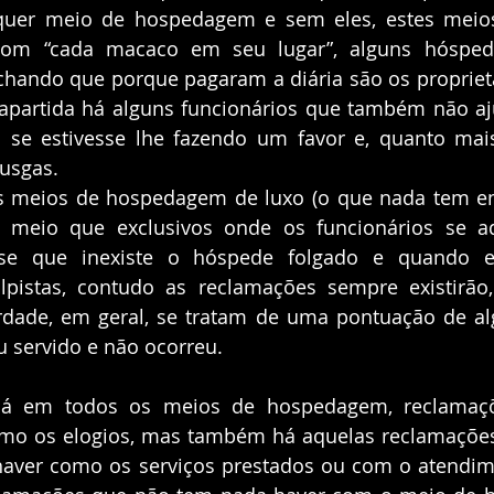
lquer meio de hospedagem e sem eles, estes meios
om “cada macaco em seu lugar”, alguns hóspede
achando que porque pagaram a diária são os proprietá
apartida há alguns funcionários que também não aj
se estivesse lhe fazendo um favor e, quanto mais 
rusgas.
s meios de hospedagem de luxo (o que nada tem e
o meio que exclusivos onde os funcionários se a
ase que inexiste o hóspede folgado e quando el
lpistas, contudo as reclamações sempre existirão
dade, em geral, se tratam de uma pontuação de alg
ou servido e não ocorreu.
á em todos os meios de hospedagem, reclamaçõe
mo os elogios, mas também há aquelas reclamações 
ver como os serviços prestados ou com o atendimen