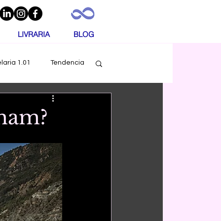
LIVRARIA
BLOG
laria 1.01
Tendencia
consultor
amam?
mentos
Noticias