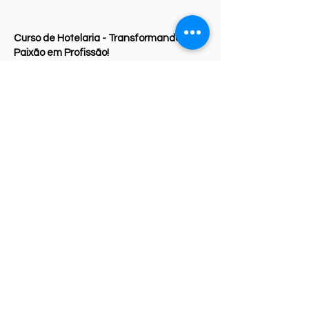
Curso de Hotelaria - Transformando
Paixão em Profissão!
Faça parte desta experiência incrível e
prepare-se para liderar o futuro da
hotelaria!
Contato
Telefone:
(11) 99810 6197
e-mail:
mario.nogales@snhotelaria.com.br
Material disponivel
Acesse aqui para livros impressos