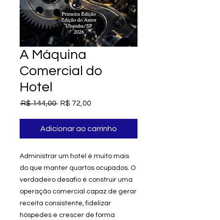
A Máquina
Comercial do
Hotel
Preço
Preço
 R$ 144,00 
R$ 72,00
normal
promocional
Adicionar ao carrinho
Administrar um hotel é muito mais
do que manter quartos ocupados. O
verdadeiro desafio é construir uma
operação comercial capaz de gerar
receita consistente, fidelizar
hóspedes e crescer de forma