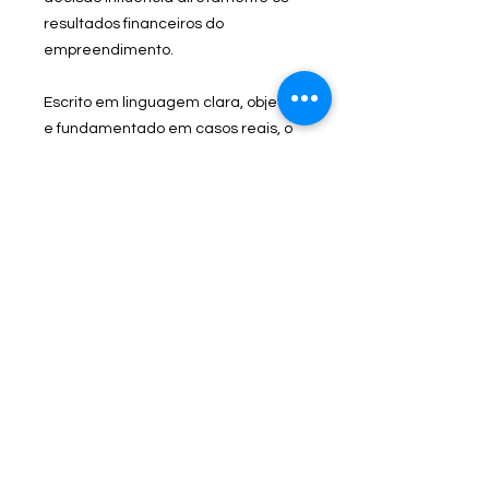
resultados financeiros do
empreendimento.
Escrito em linguagem clara, objetiva
e fundamentado em casos reais, o
autor transforma conceitos
complexos em ferramentas
aplicáveis imediatamente por
proprietários, gerentes gerais,
gestores comerciais e
empreendedores da hotelaria. Mais
do que ensinar técnicas de vendas,
esta obra demonstra como criar
uma verdadeira máquina
comercial, capaz de aumentar o
RevPAR, fortalecer o canal direto,
reduzir a dependência de
intermediários e construir uma