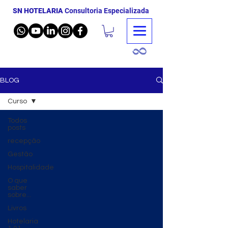
SN HOTELARIA
Consultoria Especializada
BLOG
Curso
Todos
posts
recepção
Gestão
Hospitalidade
O que
saber
sobre...
Livros
Hotelaria