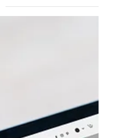
Demais Por Mario Cezar Nogales Consultor
especializado em hotelaria A tecnologia é...